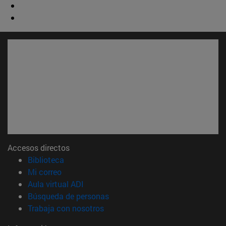
Accesos directos
(abre en nueva ventana)
Biblioteca
(abre en nueva ventana)
Mi correo
(abre en nueva ventana)
Aula virtual ADI
(abre en nueva ventana)
Búsqueda de personas
(abre en nueva ventana)
Trabaja con nosotros