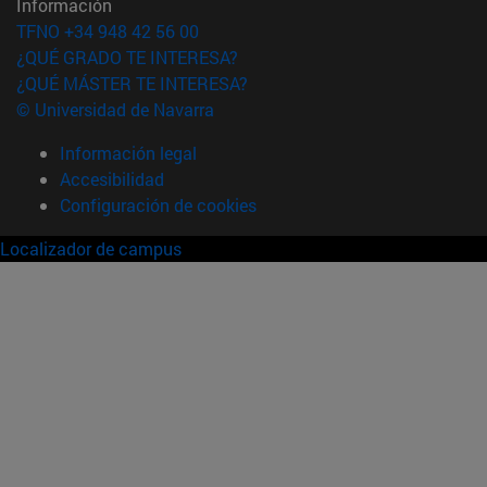
Información
TFNO +34 948 42 56 00
¿QUÉ GRADO TE INTERESA?
¿QUÉ MÁSTER TE INTERESA?
© Universidad de Navarra
Información legal
Accesibilidad
Configuración de cookies
Localizador de campus