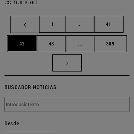
comunidad
Página
Páginas intermedias Us
Página
1
...
41
Página
Página
Páginas intermedias U
Página
42
43
...
389
BUSCADOR NOTICIAS
Desde