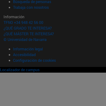
(abre en nueva ventana)
Búsqueda de personas
(abre en nueva ventana)
Trabaja con nosotros
Información
TFNO +34 948 42 56 00
¿QUÉ GRADO TE INTERESA?
¿QUÉ MÁSTER TE INTERESA?
© Universidad de Navarra
Información legal
Accesibilidad
Configuración de cookies
Localizador de campus