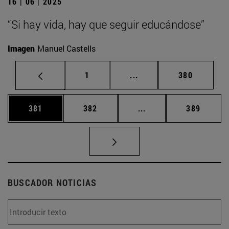
16 | 06 | 2025
“Si hay vida, hay que seguir educándose”
Imagen
Manuel Castells
Página
Páginas intermedias Us
Página
1
...
380
Página
Página
Páginas intermedias 
Página
381
382
...
389
BUSCADOR NOTICIAS