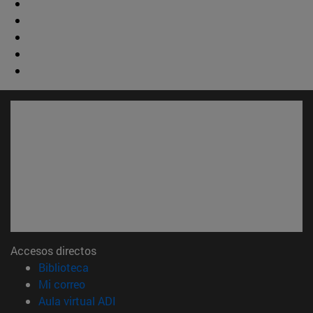
Accesos directos
(abre en nueva ventana)
Biblioteca
(abre en nueva ventana)
Mi correo
(abre en nueva ventana)
Aula virtual ADI