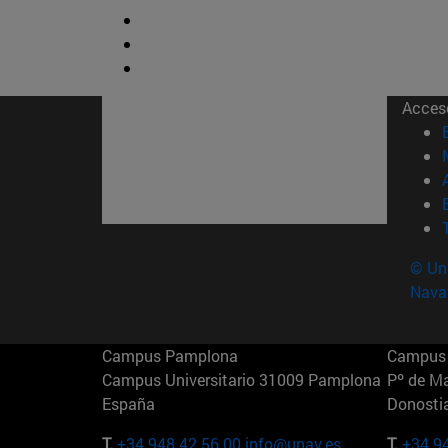
Acces
© Uni
Nava
Campus Pamplona
Campus 
Campus Universitario 31009 Pamplona
Pº de M
España
Donosti
T.
+34 948 42 56 00
info@unav.es
T.
+34 9