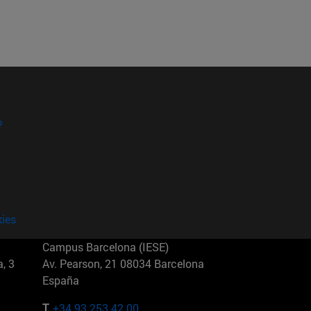
?
kies
Campus Barcelona (IESE)
, 3
Av. Pearson, 21 08034 Barcelona
España
T.
+34 93 253 42 00