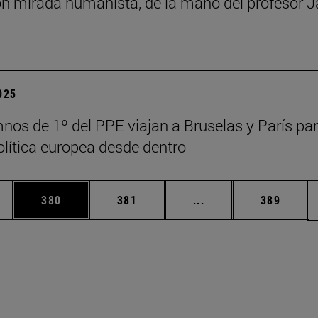
n mirada humanista, de la mano del profesor J
2025
nos de 1º del PPE viajan a Bruselas y París pa
política europea desde dentro
ias Use TAB para desplazarse.
a
Página
Página
Páginas intermedias 
Página
380
381
...
389