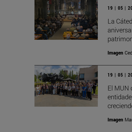
19 | 05 | 
La Cáted
aniversa
patrimon
Imagen
Ced
19 | 05 | 
El MUN c
entidades
creciend
Imagen
Man