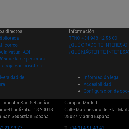
os directos
Información
(abre en nueva ventana)
Biblioteca
TFNO +34 948 42 56 00
(abre en nueva ventana)
Mi correo
¿QUÉ GRADO TE INTERESA?
(abre en nueva ventana)
Aula virtual ADI
¿QUÉ MÁSTER TE INTERESA
(abre en nueva ventana)
Búsqueda de personas
(abre en nueva ventana)
Trabaja con nosotros
versidad de
Información legal
rra
Accesibilidad
Configuración de coo
Donostia-San Sebastián
Campus Madrid
anuel Lardizabal 13 20018
Calle Marquesado de Sta. Marta
a-San Sebastián España
28027 Madrid España
43 21 98 77
T.
+34 914 51 43 41