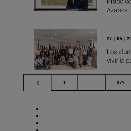
Prado co
Azanza
27 | 05 | 
Los alum
vivir la 
Página
Páginas intermed
Págin
1
...
379