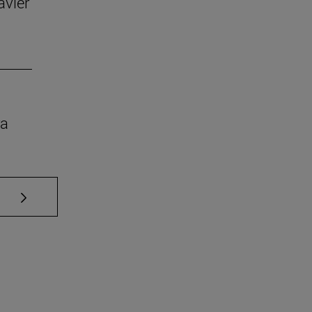
avier
ra
Use TAB para desplazarse.