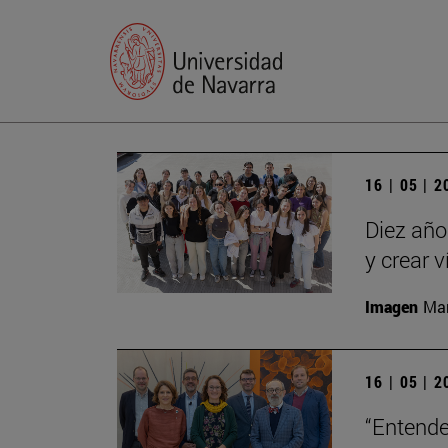
16 | 05 | 
Diez año
y crear 
Imagen
Man
16 | 05 | 
“Entende