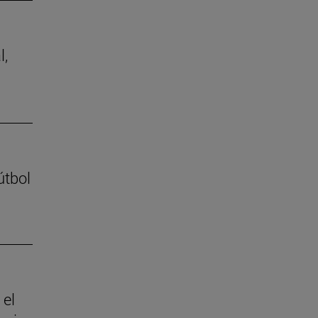
l,
útbol
 el