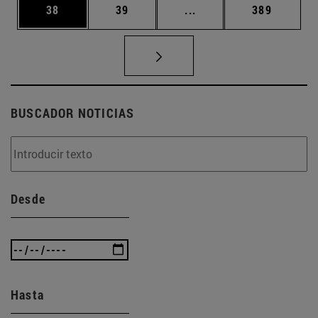
Página
Página
Páginas intermedias U
Página
38
39
...
389
BUSCADOR NOTICIAS
Desde
Hasta