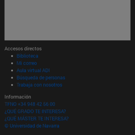
Accesos directos
(abre en nueva ventana)
Biblioteca
(abre en nueva ventana)
Mi correo
(abre en nueva ventana)
Aula virtual ADI
(abre en nueva ventana)
Búsqueda de personas
(abre en nueva ventana)
Trabaja con nosotros
Información
TFNO +34 948 42 56 00
¿QUÉ GRADO TE INTERESA?
¿QUÉ MÁSTER TE INTERESA?
© Universidad de Navarra