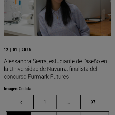
12 | 01 | 2026
Alessandra Sierra, estudiante de Diseño en
la Universidad de Navarra, finalista del
concurso Furmark Futures
Imagen
Cedida
Página
Páginas intermedias Us
Página
1
...
37