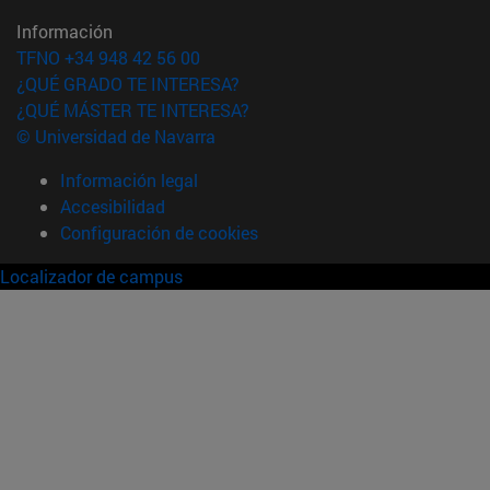
Información
TFNO +34 948 42 56 00
¿QUÉ GRADO TE INTERESA?
¿QUÉ MÁSTER TE INTERESA?
© Universidad de Navarra
Información legal
Accesibilidad
Configuración de cookies
Localizador de campus