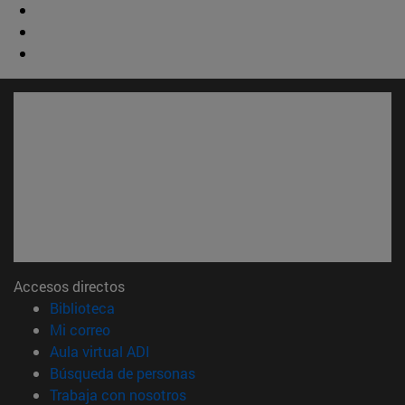
Accesos directos
(abre en nueva ventana)
Biblioteca
(abre en nueva ventana)
Mi correo
(abre en nueva ventana)
Aula virtual ADI
(abre en nueva ventana)
Búsqueda de personas
(abre en nueva ventana)
Trabaja con nosotros