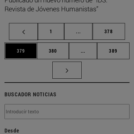
Revista de Jóvenes Humanistas”
Página
Páginas intermedias Us
Página
1
...
378
Página
Página
Páginas intermedias 
Página
379
380
...
389
BUSCADOR NOTICIAS
Desde