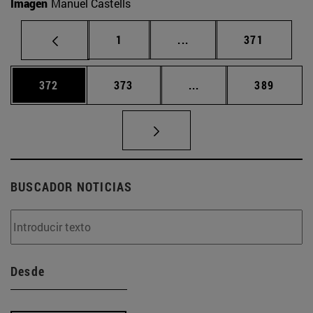
Imagen
Manuel Castells
Página
Páginas intermedias Us
Página
1
...
371
Página
Página
Páginas intermedias 
Página
372
373
...
389
BUSCADOR NOTICIAS
Desde