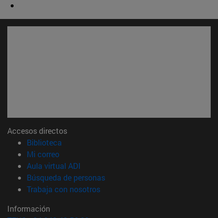
Accesos directos
(abre en nueva ventana)
Biblioteca
(abre en nueva ventana)
Mi correo
(abre en nueva ventana)
Aula virtual ADI
(abre en nueva ventana)
Búsqueda de personas
(abre en nueva ventana)
Trabaja con nosotros
Información