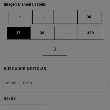
Imagen
Manuel Castells
Página
Páginas intermedias Us
Página
1
...
36
Página
Página
Páginas intermedias U
Página
37
38
...
389
BUSCADOR NOTICIAS
Desde