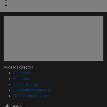
Accesos directos
(abre en nueva ventana)
Biblioteca
(abre en nueva ventana)
Mi correo
(abre en nueva ventana)
Aula virtual ADI
(abre en nueva ventana)
Búsqueda de personas
(abre en nueva ventana)
Trabaja con nosotros
Información