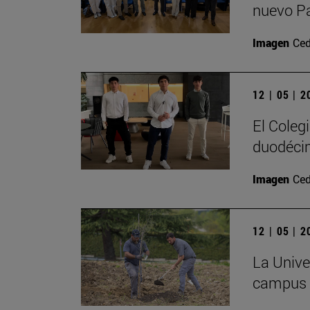
nuevo P
Imagen
Ced
12 | 05 | 
El Coleg
duodécim
Imagen
Ced
12 | 05 | 
La Univer
campus c