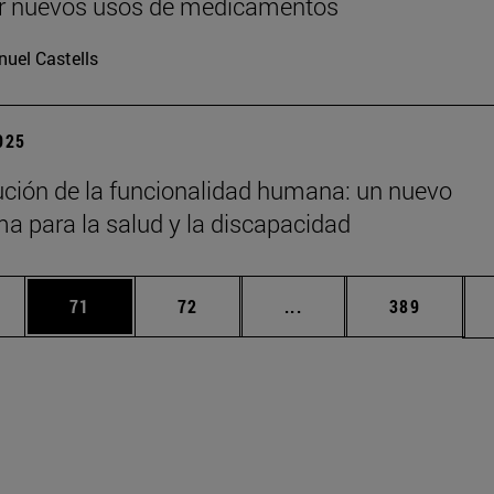
ir nuevos usos de medicamentos
uel Castells
2025
ución de la funcionalidad humana: un nuevo
a para la salud y la discapacidad
edias Use TAB para desplazarse.
ina
Página
Página
Páginas intermedias Us
Página
71
72
...
389