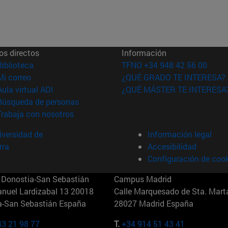
os directos
Información
(abre en nueva ventana)
Biblioteca
TFNO +34 948 42 56 00
(abre en nueva ventana)
Mi correo
¿QUÉ GRADO TE INTERESA?
(abre en nueva ventana)
Aula virtual ADI
¿QUÉ MÁSTER TE INTERESA
(abre en nueva ventana)
Búsqueda de personas
(abre en nueva ventana)
Trabaja con nosotros
versidad de
Información legal
rra
Accesibilidad
Configuración de coo
Donostia-San Sebastián
Campus Madrid
anuel Lardizabal 13 20018
Calle Marquesado de Sta. Marta
a-San Sebastián España
28027 Madrid España
43 21 98 77
T.
+34 914 51 43 41