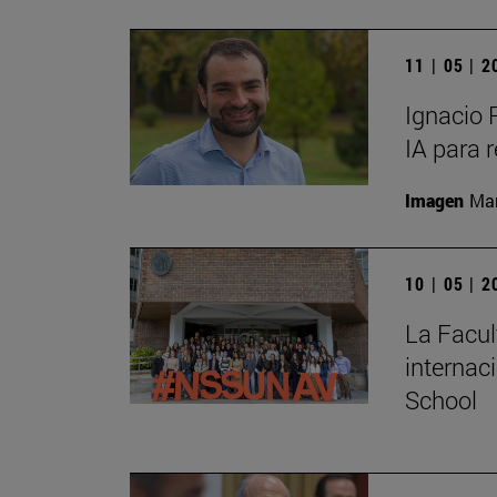
11 | 05 | 
Ignacio 
IA para 
Imagen
Man
10 | 05 | 
La Facul
internac
School