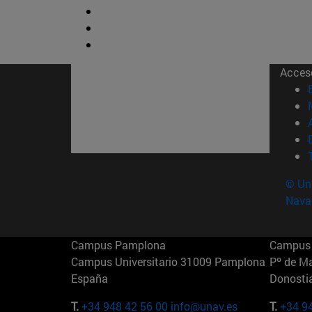
Acces
© Uni
Nava
Campus Pamplona
Campus 
Campus Universitario 31009 Pamplona
Pº de M
España
Donosti
T.
+34 948 42 56 00
info@unav.es
T.
+34 9