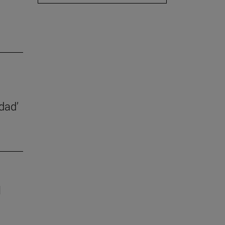
dad’
l