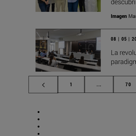
descubr
Imagen
Man
08 | 05 | 
La revol
paradigm
Página
Páginas interm
Pág
1
...
70