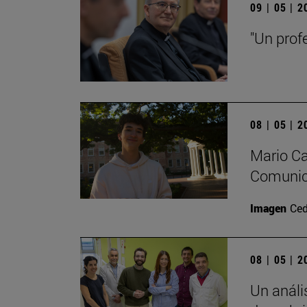
09 | 05 | 
"Un prof
08 | 05 | 
Mario Ca
Comunica
Imagen
Ced
08 | 05 | 
Un análi