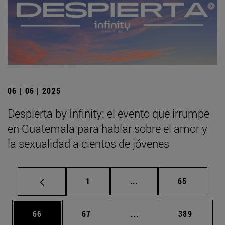
06 | 06 | 2025
Despierta by Infinity: el evento que irrumpe
en Guatemala para hablar sobre el amor y
la sexualidad a cientos de jóvenes
Página
Páginas intermedias Us
Página
1
...
65
Página
Página
Páginas intermedias U
Página
66
67
...
389