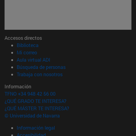
Accesos directos
(abre en nueva ventana)
Biblioteca
(abre en nueva ventana)
Mi correo
(abre en nueva ventana)
Aula virtual ADI
(abre en nueva ventana)
Búsqueda de personas
(abre en nueva ventana)
Trabaja con nosotros
Información
TFNO +34 948 42 56 00
¿QUÉ GRADO TE INTERESA?
¿QUÉ MÁSTER TE INTERESA?
© Universidad de Navarra
Información legal
Accesibilidad