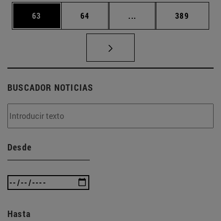
Página
Página
Páginas intermedias U
Página
63
64
...
389
BUSCADOR NOTICIAS
Desde
Hasta