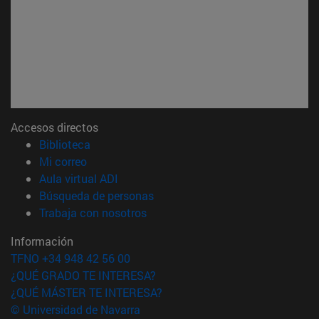
Accesos directos
(abre en nueva ventana)
Biblioteca
(abre en nueva ventana)
Mi correo
(abre en nueva ventana)
Aula virtual ADI
(abre en nueva ventana)
Búsqueda de personas
(abre en nueva ventana)
Trabaja con nosotros
Información
TFNO +34 948 42 56 00
¿QUÉ GRADO TE INTERESA?
¿QUÉ MÁSTER TE INTERESA?
© Universidad de Navarra