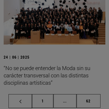
24 | 06 | 2025
“No se puede entender la Moda sin su
carácter transversal con las distintas
disciplinas artísticas”
Página
Páginas intermedias Us
Página
1
...
62