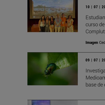
10 | 07 | 
Estudiant
curso de 
Complute
Imagen
Ced
09 | 07 | 
Investig
Medioamb
base de 