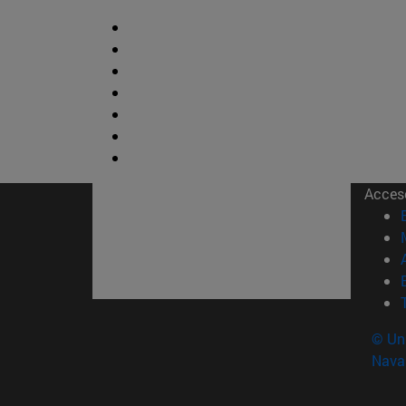
Acces
© Uni
Nava