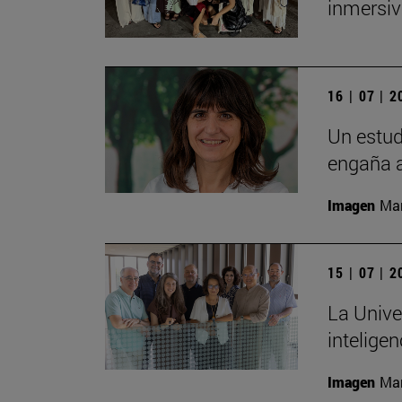
inmersiv
16 | 07 | 
Un estud
engaña a
Imagen
Man
15 | 07 | 
La Unive
inteligen
Imagen
Man