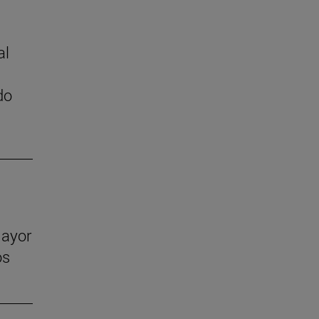
al
do
mayor
os