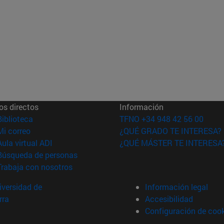
os directos
Información
(abre en nueva ventana)
Biblioteca
TFNO +34 948 42 56 00
(abre en nueva ventana)
Mi correo
¿QUÉ GRADO TE INTERESA?
(abre en nueva ventana)
Aula virtual ADI
¿QUÉ MÁSTER TE INTERESA
(abre en nueva ventana)
Búsqueda de personas
(abre en nueva ventana)
Trabaja con nosotros
versidad de
Información legal
rra
Accesibilidad
Configuración de coo