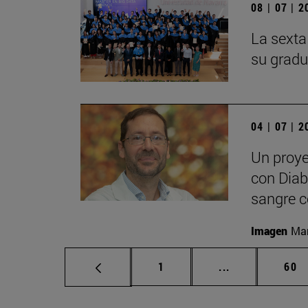
08 | 07 | 
La sexta
su gradu
04 | 07 | 
Un proye
con Diabe
sangre c
Imagen
Man
Página
Páginas interm
Pág
1
...
60