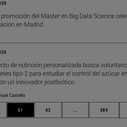
2025
 promoción del Máster en Big Data Science cel
ación en Madrid
2025
cto de nutrición personalizada busca voluntari
tes tipo 2 para estudiar el control del azúcar e
on un innovador postbiótico
uel Castells
edias Use TAB para desplazarse.
ina
Página
Página
Páginas intermedias Us
Página
61
62
...
389