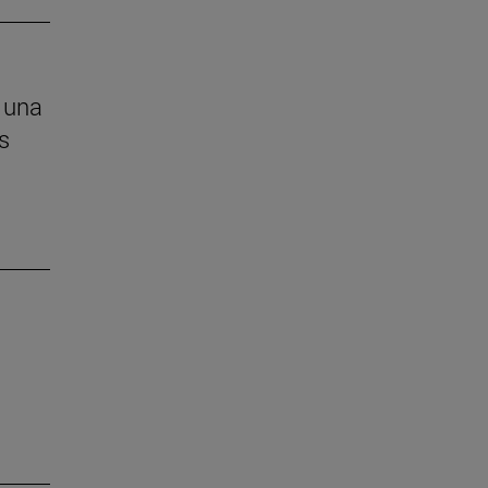
 una
s