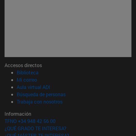
Accesos directos
(abre en nueva ventana)
Biblioteca
(abre en nueva ventana)
Mi correo
(abre en nueva ventana)
Aula virtual ADI
(abre en nueva ventana)
Búsqueda de personas
(abre en nueva ventana)
Trabaja con nosotros
Información
TFNO +34 948 42 56 00
¿QUÉ GRADO TE INTERESA?
¿QUÉ MÁSTER TE INTERESA?