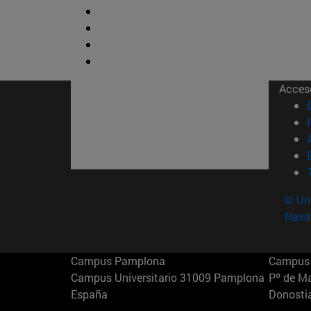
Acces
© Uni
Nava
Campus Pamplona
Campus 
Campus Universitario 31009 Pamplona
Pº de M
España
Donosti