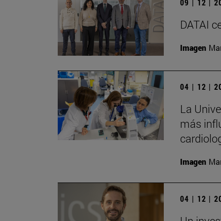
09 | 12 | 
DATAI ce
Imagen
Man
04 | 12 | 
La Univer
más infl
cardiolo
Imagen
Man
04 | 12 | 
Un inves