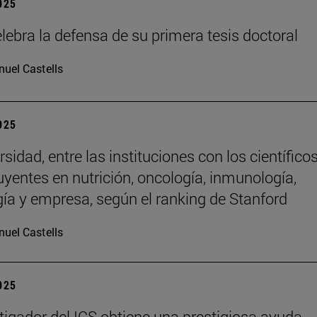
2025
lebra la defensa de su primera tesis doctoral
uel Castells
2025
sidad, entre las instituciones con los científico
uyentes en nutrición, oncología, inmunología,
gía y empresa, según el ranking de Stanford
uel Castells
2025
tigador del ICS obtiene una prestigiosa ayuda