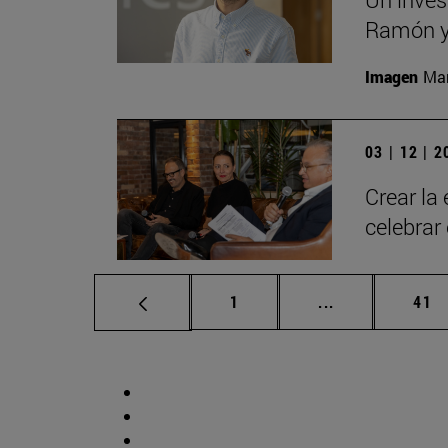
Ramón y 
Imagen
Man
03 | 12 | 
Crear la
celebrar
Página
Páginas interm
Pág
1
...
41