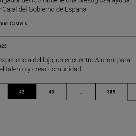
Cajal del Gobierno de España
uel Castells
2025
 experiencia del lujo, un encuentro Alumni para
 el talento y crear comunidad
edias Use TAB para desplazarse.
ina
Página
Página
Páginas intermedias Us
Página
42
43
...
389