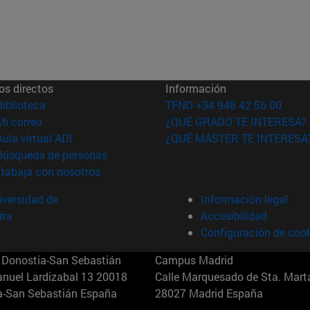
os directos
Información
(abre en nueva ventana)
Biblioteca
TFNO +34 948 42 56 00
(abre en nueva ventana)
Mi correo
¿QUÉ GRADO TE INTERESA?
(abre en nueva ventana)
Aula virtual ADI
¿QUÉ MÁSTER TE INTERESA
(abre en nueva ventana)
Búsqueda de personas
(abre en nueva ventana)
Trabaja con nosotros
versidad de
Información legal
rra
Accesibilidad
Configuración de coo
Donostia-San Sebastián
Campus Madrid
anuel Lardizabal 13 20018
Calle Marquesado de Sta. Marta
a-San Sebastián España
28027 Madrid España