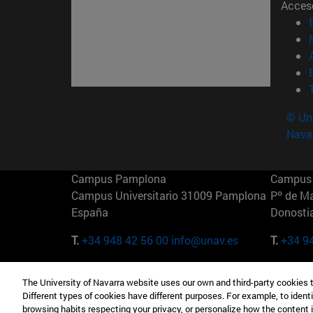
Acces
© Uni
Nava
Campus Pamplona
Campus 
Campus Universitario 31009 Pamplona
Pº de M
España
Donosti
T.
+34 948 42 56 00
info@unav.es
T.
+34 9
Campus Madrid (IESE)
Campus 
The University of Navarra website uses our own and third-party cookies 
Camino del Cerro Águila 3 28023
165 W 5
Different types of cookies have different purposes. For example, to identi
Madrid España
EE.UU
browsing habits respecting your privacy, or personalize how the content 