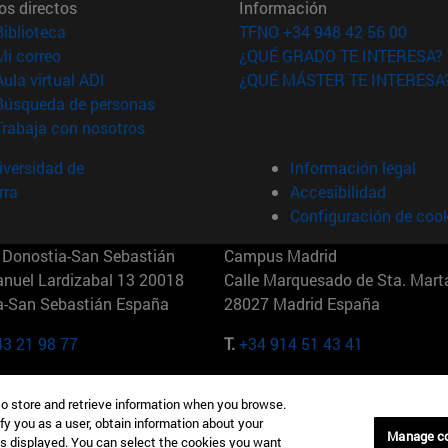
os directos
Información
(abre en nueva ventana)
Biblioteca
TFNO +34 948 42 56 00
(abre en nueva ventana)
Mi correo
¿QUÉ GRADO TE INTERESA?
(abre en nueva ventana)
Aula virtual ADI
¿QUÉ MÁSTER TE INTERESA
(abre en nueva ventana)
Búsqueda de personas
(abre en nueva ventana)
Trabaja con nosotros
versidad de
Información legal
rra
Accesibilidad
Configuración de coo
Donostia-San Sebastián
Campus Madrid
anuel Lardizabal 13 20018
Calle Marquesado de Sta. Marta
a-San Sebastián España
28027 Madrid España
43 21 98 77
T.
+34 914 51 43 41
Nueva York (IESE)
Campus Munich (IESE)
to store and retrieve information when you browse.
7th St 10019-2201 Nueva York
Maria-Theresia-Straße 15 8167
fy you as a user, obtain information about your
Múnich Alemania
Manage c
is displayed. You can select the cookies you want