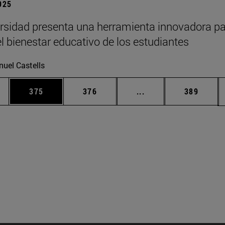
2025
rsidad presenta una herramienta innovadora p
el bienestar educativo de los estudiantes
uel Castells
ias Use TAB para desplazarse.
a
Página
Página
Páginas intermedias 
Página
375
376
...
389