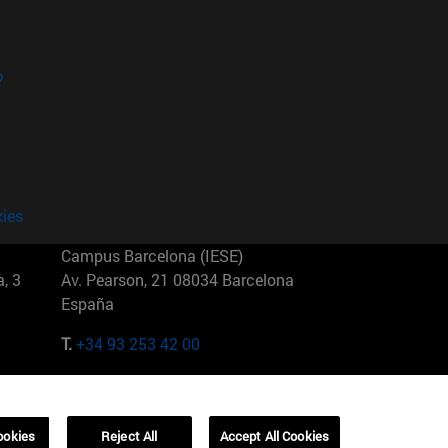
?
kies
Campus Barcelona (IESE)
, 3
Av. Pearson, 21 08034 Barcelona
España
T.
+34 93 253 42 00
Campus Sao Paulo (IESE)
5
Rua Martiniano de Carvalho, 573
01321001 Bela Vista Brasil
ookies
Reject All
Accept All Cookies