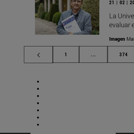
21 | 02 | 
La Unive
evaluar 
Imagen
Man
Página
Páginas intermed
Págin
1
...
374