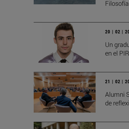
Filosofí
20 | 02 | 
Un gradu
en el PIR
21 | 02 | 
Alumni S
de refle