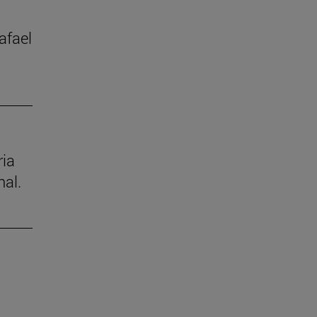
afael
ria
nal.