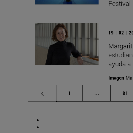
Festival
19 | 02 | 
Margarit
estudian
ayuda a 
Imagen
Man
Página
Páginas interm
Pág
1
...
81