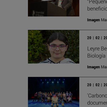
“Pequeño
beneficio
Imagen
Man
20 | 02 | 
Leyre Be
Biología
Imagen
Man
20 | 02 | 
'Carbono
document