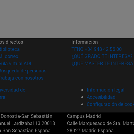
os directos
Información
(abre en nueva ventana)
Biblioteca
TFNO +34 948 42 56 00
(abre en nueva ventana)
Mi correo
¿QUÉ GRADO TE INTERESA?
(abre en nueva ventana)
Aula virtual ADI
¿QUÉ MÁSTER TE INTERESA
(abre en nueva ventana)
Búsqueda de personas
(abre en nueva ventana)
Trabaja con nosotros
versidad de
Información legal
rra
Accesibilidad
Configuración de coo
Donostia-San Sebastián
Campus Madrid
anuel Lardizabal 13 20018
Calle Marquesado de Sta. Marta
a-San Sebastián España
28027 Madrid España