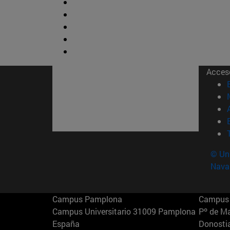
Acces
© Uni
Nava
Campus Pamplona
Campus 
Campus Universitario 31009 Pamplona
Pº de M
España
Donosti