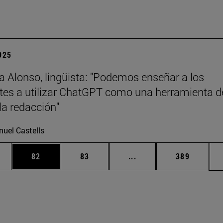
2025
a Alonso, lingüista: "Podemos enseñar a los
tes a utilizar ChatGPT como una herramienta d
la redacción"
uel Castells
edias Use TAB para desplazarse.
ina
Página
Página
Páginas intermedias Us
Página
82
83
...
389