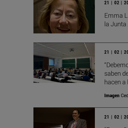
21 | 02 | 
Emma Lóp
la Junta
21 | 02 | 
“Debemos
saben de
hacen a 
Imagen
Ced
21 | 02 | 