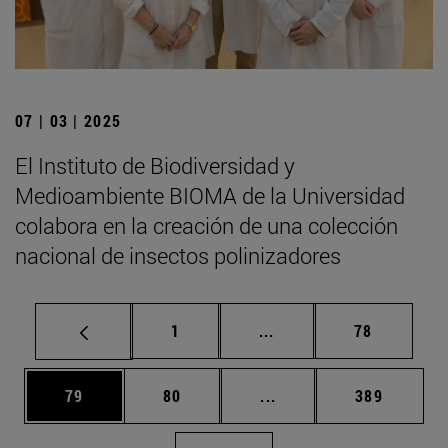
07 | 03 | 2025
El Instituto de Biodiversidad y
Medioambiente BIOMA de la Universidad
colabora en la creación de una colección
nacional de insectos polinizadores
Página
Páginas intermedias Us
Página
1
...
78
Página
Página
Páginas intermedias U
Página
79
80
...
389