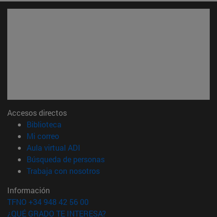
Accesos directos
(abre en nueva ventana)
Biblioteca
(abre en nueva ventana)
Mi correo
(abre en nueva ventana)
Aula virtual ADI
(abre en nueva ventana)
Búsqueda de personas
(abre en nueva ventana)
Trabaja con nosotros
Información
TFNO +34 948 42 56 00
¿QUÉ GRADO TE INTERESA?