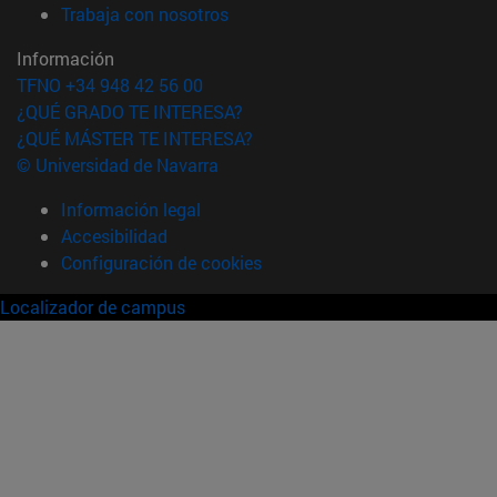
(abre en nueva ventana)
Trabaja con nosotros
Información
TFNO +34 948 42 56 00
¿QUÉ GRADO TE INTERESA?
¿QUÉ MÁSTER TE INTERESA?
© Universidad de Navarra
Información legal
Accesibilidad
Configuración de cookies
Localizador de campus