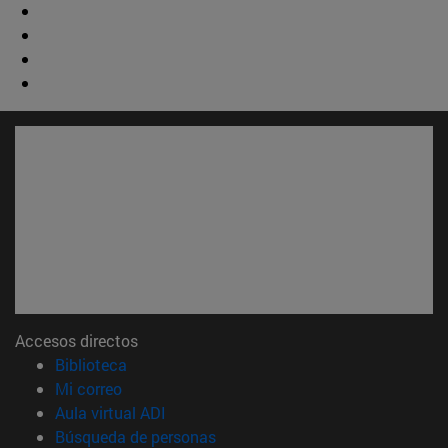
Accesos directos
(abre en nueva ventana)
Biblioteca
(abre en nueva ventana)
Mi correo
(abre en nueva ventana)
Aula virtual ADI
(abre en nueva ventana)
Búsqueda de personas