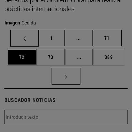
prácticas internacionales
Imagen
Cedida
Página
Páginas intermedias Us
Página
1
...
71
Página
Página
Páginas intermedias U
Página
72
73
...
389
BUSCADOR NOTICIAS