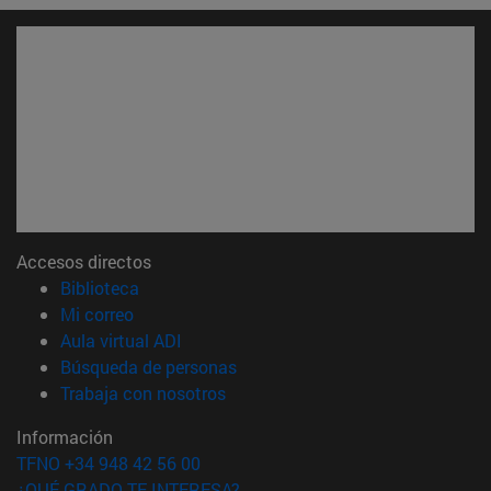
Accesos directos
(abre en nueva ventana)
Biblioteca
(abre en nueva ventana)
Mi correo
(abre en nueva ventana)
Aula virtual ADI
(abre en nueva ventana)
Búsqueda de personas
(abre en nueva ventana)
Trabaja con nosotros
Información
TFNO +34 948 42 56 00
¿QUÉ GRADO TE INTERESA?