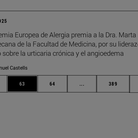
2025
mia Europea de Alergia premia a la Dra. Marta
decana de la Facultad de Medicina, por su lidera
o sobre la urticaria crónica y el angioedema
uel Castells
edias Use TAB para desplazarse.
ina
Página
Página
Páginas intermedias Us
Página
63
64
...
389