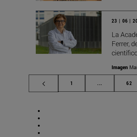
23 | 06 | 
La Acade
Ferrer, 
científic
Imagen
Man
Página
Páginas interm
Pág
1
...
62