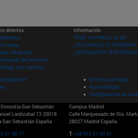
os directos
Información
(abre en nueva ventana)
Biblioteca
TFNO +34 948 42 56 00
(abre en nueva ventana)
Mi correo
¿QUÉ GRADO TE INTERESA?
(abre en nueva ventana)
Aula virtual ADI
¿QUÉ MÁSTER TE INTERESA
(abre en nueva ventana)
Búsqueda de personas
(abre en nueva ventana)
Trabaja con nosotros
versidad de
Información legal
rra
Accesibilidad
Configuración de coo
Donostia-San Sebastián
Campus Madrid
anuel Lardizabal 13 20018
Calle Marquesado de Sta. Marta
a-San Sebastián España
28027 Madrid España
43 21 98 77
T.
+34 914 51 43 41