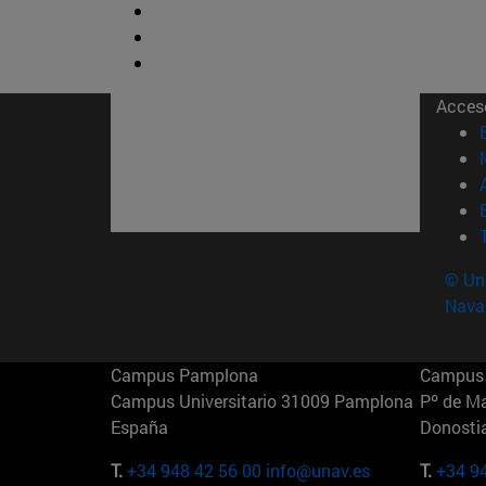
Acces
© Uni
Nava
Campus Pamplona
Campus 
Campus Universitario 31009 Pamplona
Pº de M
España
Donosti
T.
+34 948 42 56 00
info@unav.es
T.
+34 9