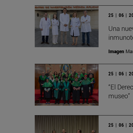
25 | 06 | 
Una nuev
inmunote
Imagen
Man
25 | 06 | 
“El Dere
museo”
25 | 06 | 