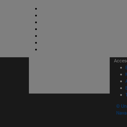
Acces
© Uni
Nava