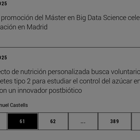
2025
 promoción del Máster en Big Data Science cel
ación en Madrid
2025
cto de nutrición personalizada busca voluntari
tes tipo 2 para estudiar el control del azúcar e
on un innovador postbiótico
uel Castells
edias Use TAB para desplazarse.
ina
Página
Página
Páginas intermedias Us
Página
61
62
...
389