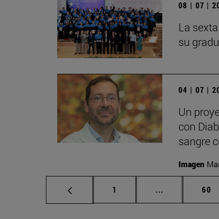
08 | 07 | 
La sexta
su gradu
04 | 07 | 
Un proye
con Diabe
sangre c
Imagen
Man
Página
Páginas interm
Pág
1
...
60