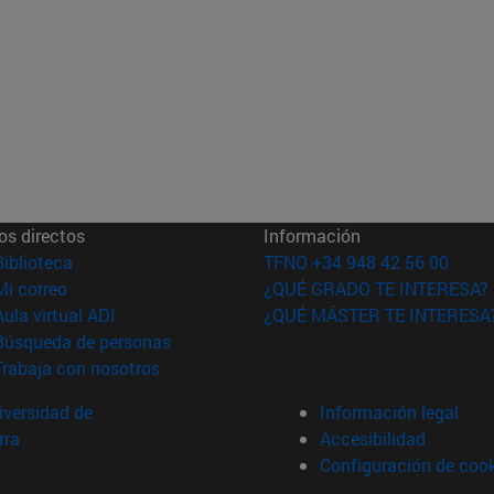
os directos
Información
(abre en nueva ventana)
Biblioteca
TFNO +34 948 42 56 00
(abre en nueva ventana)
Mi correo
¿QUÉ GRADO TE INTERESA?
(abre en nueva ventana)
Aula virtual ADI
¿QUÉ MÁSTER TE INTERESA
(abre en nueva ventana)
Búsqueda de personas
(abre en nueva ventana)
Trabaja con nosotros
versidad de
Información legal
rra
Accesibilidad
Configuración de coo