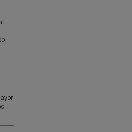
al
do
mayor
os