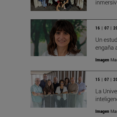
inmersiv
16 | 07 | 
Un estud
engaña a
Imagen
Man
15 | 07 | 
La Unive
inteligen
Imagen
Man