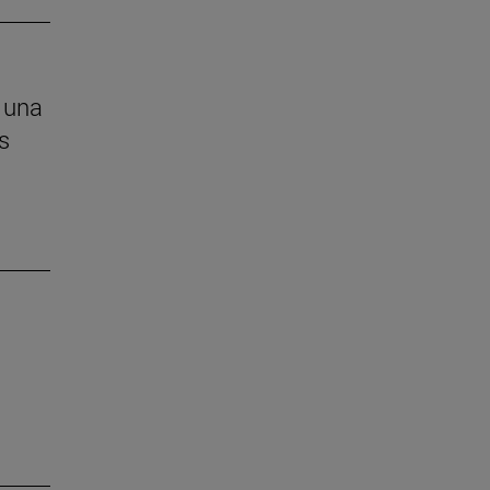
 una
s