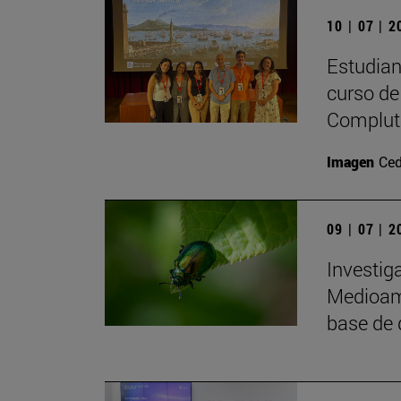
10 | 07 | 
Estudiant
curso de 
Complute
Imagen
Ced
09 | 07 | 
Investig
Medioamb
base de 