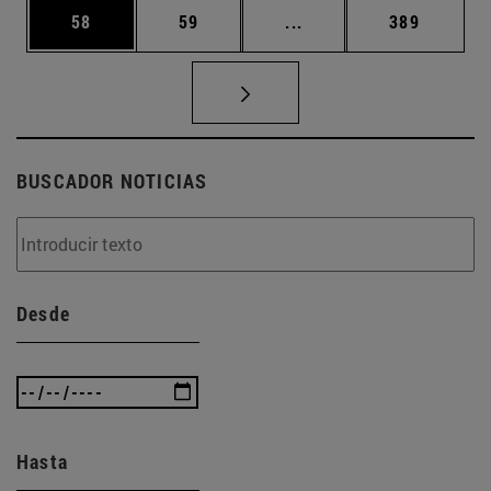
Página
Página
Páginas intermedias U
Página
58
59
...
389
BUSCADOR NOTICIAS
Desde
Hasta