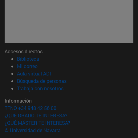
Accesos directos
(abre en nueva ventana)
Biblioteca
(abre en nueva ventana)
Mi correo
(abre en nueva ventana)
Aula virtual ADI
(abre en nueva ventana)
Búsqueda de personas
(abre en nueva ventana)
Trabaja con nosotros
Información
TFNO +34 948 42 56 00
¿QUÉ GRADO TE INTERESA?
¿QUÉ MÁSTER TE INTERESA?
© Universidad de Navarra