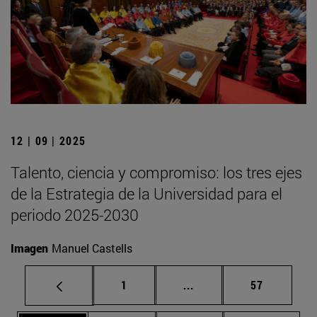
12 | 09 | 2025
Talento, ciencia y compromiso: los tres ejes
de la Estrategia de la Universidad para el
periodo 2025-2030
Imagen
Manuel Castells
Página
Páginas intermedias Us
Página
1
...
57