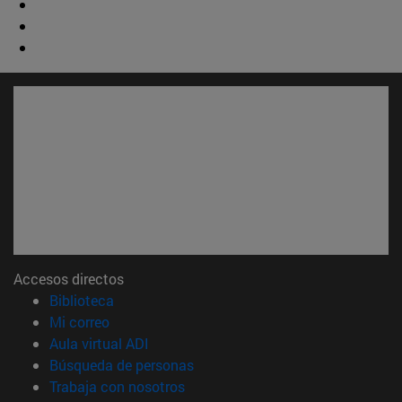
Accesos directos
(abre en nueva ventana)
Biblioteca
(abre en nueva ventana)
Mi correo
(abre en nueva ventana)
Aula virtual ADI
(abre en nueva ventana)
Búsqueda de personas
(abre en nueva ventana)
Trabaja con nosotros