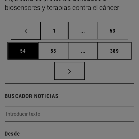
biosensores y terapias contra el cáncer
Página
Páginas intermedias Us
Página
1
...
53
Página
Página
Páginas intermedias U
Página
54
55
...
389
BUSCADOR NOTICIAS
Desde