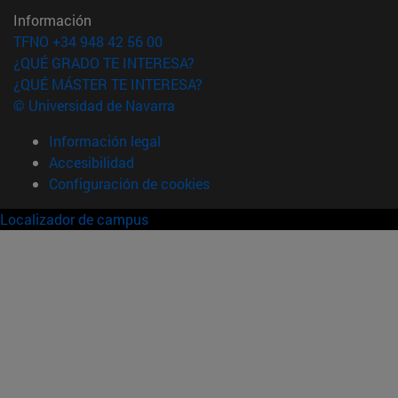
Información
TFNO +34 948 42 56 00
¿QUÉ GRADO TE INTERESA?
¿QUÉ MÁSTER TE INTERESA?
© Universidad de Navarra
Información legal
Accesibilidad
Configuración de cookies
Localizador de campus