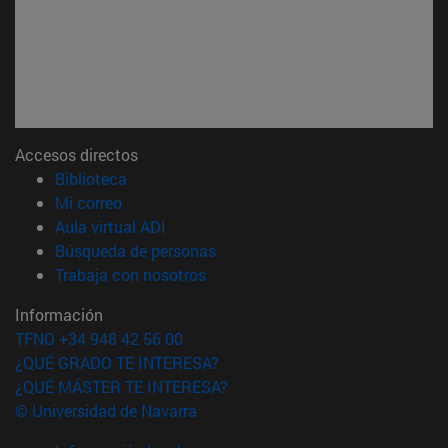
Accesos directos
(abre en nueva ventana)
Biblioteca
(abre en nueva ventana)
Mi correo
(abre en nueva ventana)
Aula virtual ADI
(abre en nueva ventana)
Búsqueda de personas
(abre en nueva ventana)
Trabaja con nosotros
Información
TFNO +34 948 42 56 00
¿QUÉ GRADO TE INTERESA?
¿QUÉ MÁSTER TE INTERESA?
© Universidad de Navarra