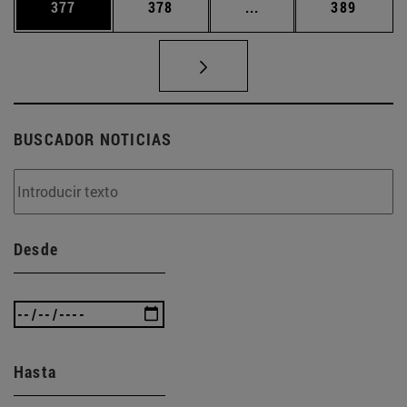
Página
Página
Páginas intermedias 
Página
377
378
...
389
BUSCADOR NOTICIAS
Desde
Hasta