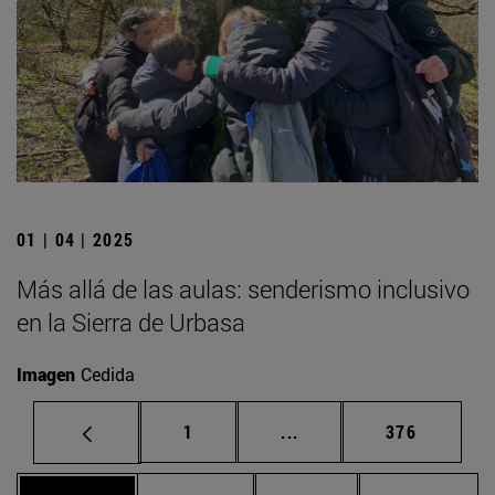
01 | 04 | 2025
Más allá de las aulas: senderismo inclusivo
en la Sierra de Urbasa
Imagen
Cedida
Página
Páginas intermedias Us
Página
1
...
376