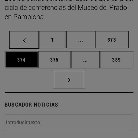
ciclo de conferencias del Museo del Prado
en Pamplona
Página
Páginas intermedias Us
Página
1
...
373
Página
Página
Páginas intermedias 
Página
374
375
...
389
BUSCADOR NOTICIAS