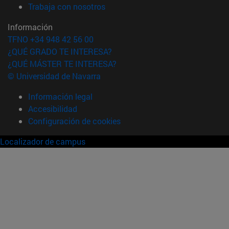
(abre en nueva ventana)
Trabaja con nosotros
Información
TFNO +34 948 42 56 00
¿QUÉ GRADO TE INTERESA?
¿QUÉ MÁSTER TE INTERESA?
© Universidad de Navarra
Información legal
Accesibilidad
Configuración de cookies
Localizador de campus