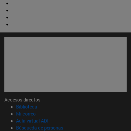
Accesos directos
(abre en nueva ventana)
Biblioteca
(abre en nueva ventana)
Mi correo
(abre en nueva ventana)
Aula virtual ADI
(abre en nueva ventana)
Búsqueda de personas