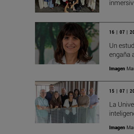
inmersiv
16 | 07 | 
Un estud
engaña a
Imagen
Man
15 | 07 | 
La Unive
inteligen
Imagen
Man