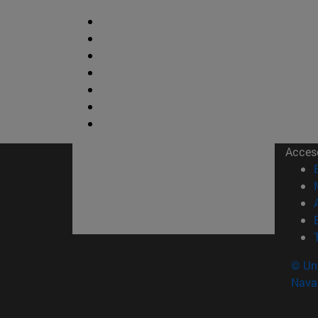
Acces
© Uni
Nava