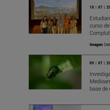
10 | 07 | 
Estudiant
curso de 
Complute
Imagen
Ced
09 | 07 | 
Investig
Medioamb
base de 