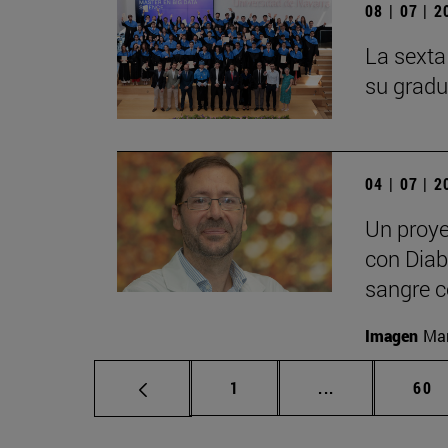
08 | 07 | 
La sexta
su gradu
04 | 07 | 
Un proye
con Diabe
sangre c
Imagen
Man
Página
Páginas interm
Pág
1
...
60