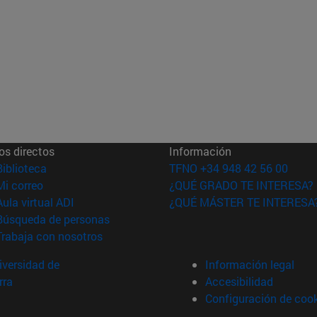
os directos
Información
(abre en nueva ventana)
Biblioteca
TFNO +34 948 42 56 00
(abre en nueva ventana)
Mi correo
¿QUÉ GRADO TE INTERESA?
(abre en nueva ventana)
Aula virtual ADI
¿QUÉ MÁSTER TE INTERESA
(abre en nueva ventana)
Búsqueda de personas
(abre en nueva ventana)
Trabaja con nosotros
versidad de
Información legal
rra
Accesibilidad
Configuración de coo