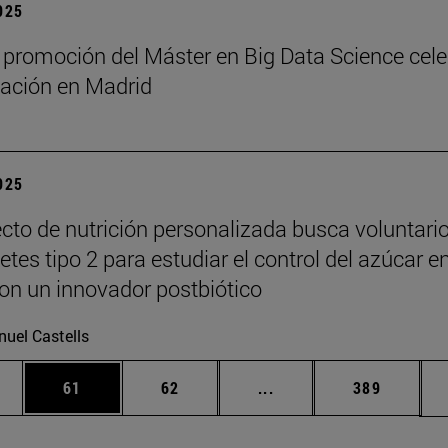
2025
 promoción del Máster en Big Data Science cel
ación en Madrid
2025
cto de nutrición personalizada busca voluntari
tes tipo 2 para estudiar el control del azúcar e
on un innovador postbiótico
uel Castells
edias Use TAB para desplazarse.
ina
Página
Página
Páginas intermedias Us
Página
61
62
...
389