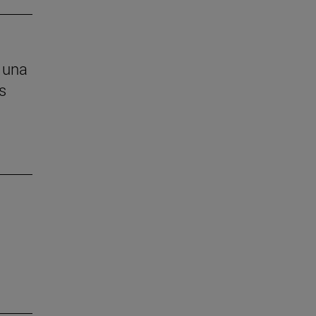
 una
s