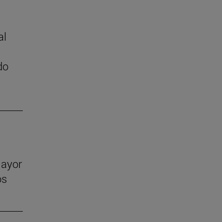
al
do
mayor
os