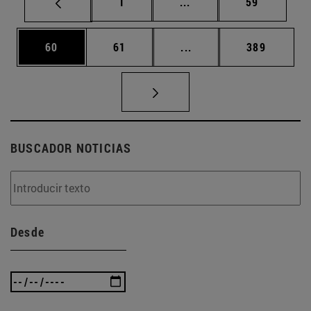
Página
Páginas intermedias Us
Página
1
...
59
Página
Página
Páginas intermedias U
Página
60
61
...
389
BUSCADOR NOTICIAS
Desde