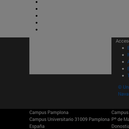
Acces
© Uni
Nava
Campus Pamplona
Campus 
Campus Universitario 31009 Pamplona
Pº de M
España
Donosti