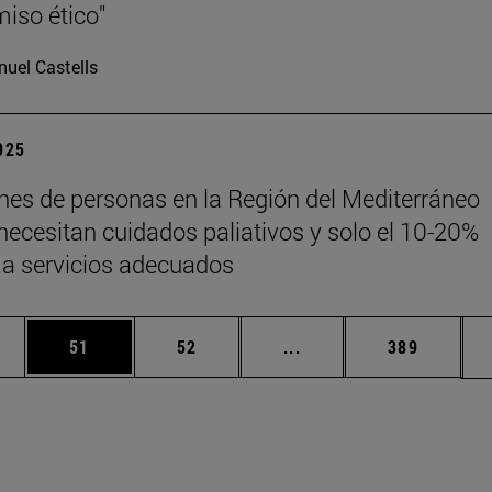
iso ético"
uel Castells
2025
ones de personas en la Región del Mediterráneo
 necesitan cuidados paliativos y solo el 10-20%
a servicios adecuados
edias Use TAB para desplazarse.
ina
Página
Página
Páginas intermedias Us
Página
51
52
...
389