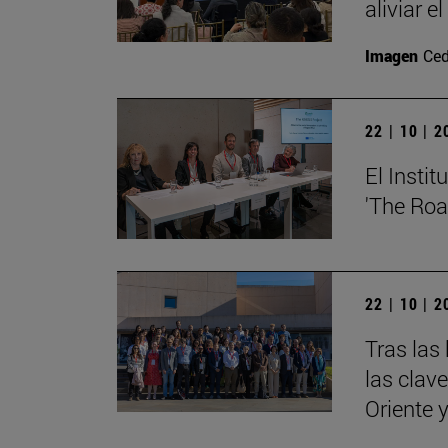
aliviar e
Imagen
Ced
22 | 10 | 
El Insti
'The Roa
22 | 10 | 
Tras las
las clav
Oriente 