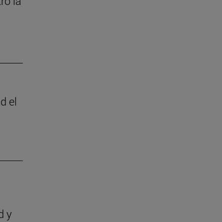
ró la
d el
d y