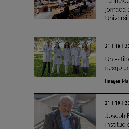
La incide
jornada 
Univers
21 | 10 | 
Un estil
riesgo d
Imagen
Man
21 | 10 | 
Joseph E.
instituc