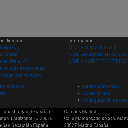
os directos
Información
(abre en nueva ventana)
Biblioteca
TFNO +34 948 42 56 00
(abre en nueva ventana)
Mi correo
¿QUÉ GRADO TE INTERESA?
(abre en nueva ventana)
Aula virtual ADI
¿QUÉ MÁSTER TE INTERESA
(abre en nueva ventana)
Búsqueda de personas
(abre en nueva ventana)
Trabaja con nosotros
versidad de
Información legal
rra
Accesibilidad
Configuración de coo
Donostia-San Sebastián
Campus Madrid
anuel Lardizabal 13 20018
Calle Marquesado de Sta. Marta
a-San Sebastián España
28027 Madrid España