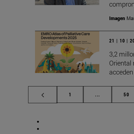
comprom
Imagen
Man
21 | 10 | 
3,2 mill
Oriental
acceden 
Página
Páginas interm
Pág
1
...
50