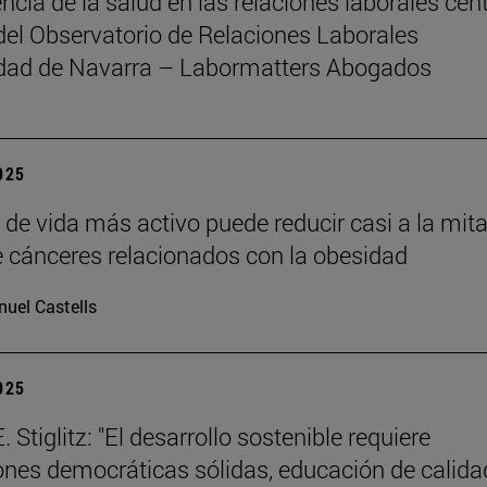
ncia de la salud en las relaciones laborales cent
del Observatorio de Relaciones Laborales
idad de Navarra – Labormatters Abogados
2025
o de vida más activo puede reducir casi a la mita
e cánceres relacionados con la obesidad
uel Castells
2025
 Stiglitz: "El desarrollo sostenible requiere
iones democráticas sólidas, educación de calida