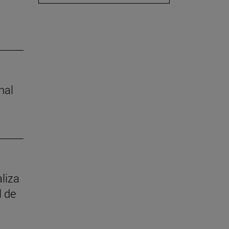
nal
aliza
l de