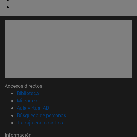
Accesos directos
(abre en nueva ventana)
Biblioteca
(abre en nueva ventana)
Mi correo
(abre en nueva ventana)
Aula virtual ADI
(abre en nueva ventana)
Búsqueda de personas
(abre en nueva ventana)
Trabaja con nosotros
Información