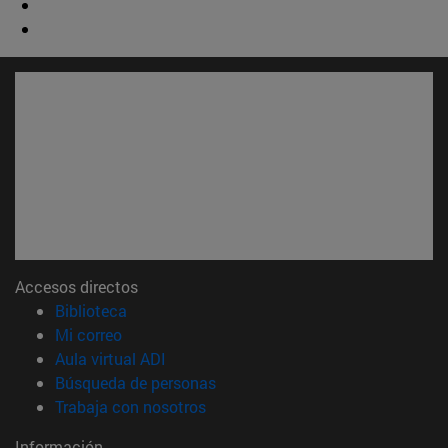
Accesos directos
(abre en nueva ventana)
Biblioteca
(abre en nueva ventana)
Mi correo
(abre en nueva ventana)
Aula virtual ADI
(abre en nueva ventana)
Búsqueda de personas
(abre en nueva ventana)
Trabaja con nosotros
Información