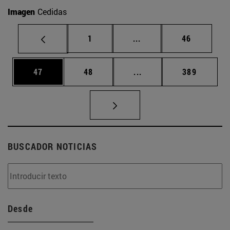
Imagen
Cedidas
Página
Páginas intermedias Us
Página
1
...
46
Página
Página
Páginas intermedias U
Página
47
48
...
389
BUSCADOR NOTICIAS
Desde