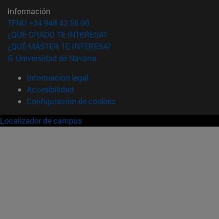
Información
TFNO +34 948 42 56 00
¿QUÉ GRADO TE INTERESA?
¿QUÉ MÁSTER TE INTERESA?
© Universidad de Navarra
Información legal
Accesibilidad
Configuración de cookies
Localizador de campus