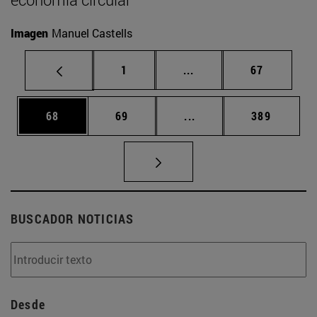
Imagen
Manuel Castells
Página
Páginas intermedias Us
Página
1
...
67
Página
Página
Páginas intermedias U
Página
68
69
...
389
BUSCADOR NOTICIAS
Desde