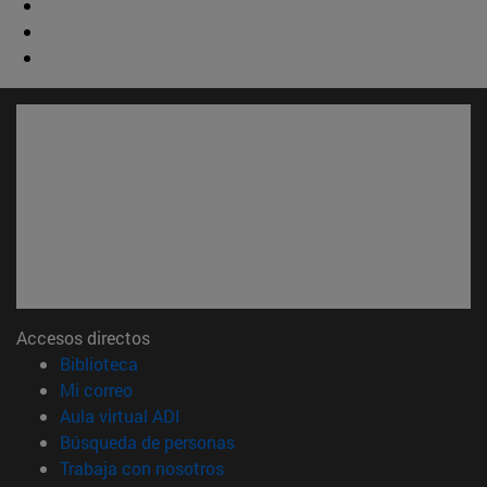
Accesos directos
(abre en nueva ventana)
Biblioteca
(abre en nueva ventana)
Mi correo
(abre en nueva ventana)
Aula virtual ADI
(abre en nueva ventana)
Búsqueda de personas
(abre en nueva ventana)
Trabaja con nosotros