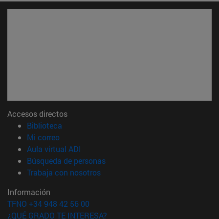
Accesos directos
(abre en nueva ventana)
Biblioteca
(abre en nueva ventana)
Mi correo
(abre en nueva ventana)
Aula virtual ADI
(abre en nueva ventana)
Búsqueda de personas
(abre en nueva ventana)
Trabaja con nosotros
Información
TFNO +34 948 42 56 00
¿QUÉ GRADO TE INTERESA?