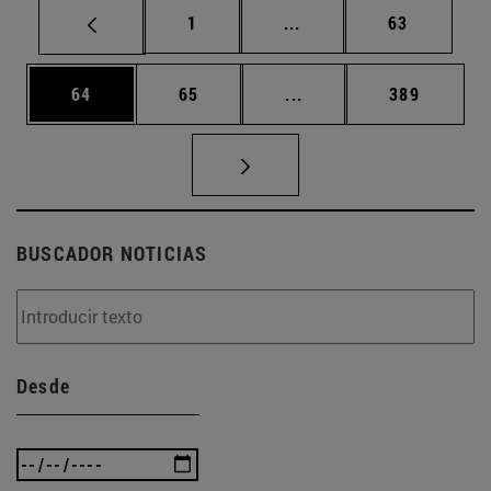
Página
Páginas intermedias Us
Página
1
...
63
Página
Página
Páginas intermedias U
Página
64
65
...
389
BUSCADOR NOTICIAS
Desde