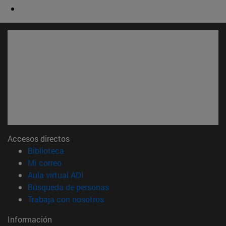
Accesos directos
(abre en nueva ventana)
Biblioteca
(abre en nueva ventana)
Mi correo
(abre en nueva ventana)
Aula virtual ADI
(abre en nueva ventana)
Búsqueda de personas
(abre en nueva ventana)
Trabaja con nosotros
Información