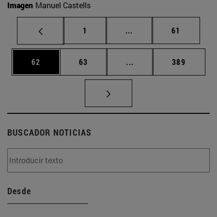
Imagen
Manuel Castells
Página
Páginas intermedias Us
Página
1
...
61
Página
Página
Páginas intermedias U
Página
62
63
...
389
BUSCADOR NOTICIAS
Desde