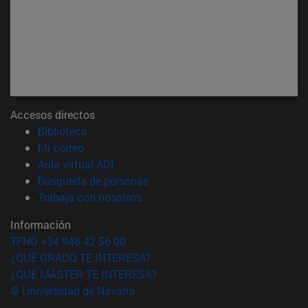
Accesos directos
(abre en nueva ventana)
Biblioteca
(abre en nueva ventana)
Mi correo
(abre en nueva ventana)
Aula virtual ADI
(abre en nueva ventana)
Búsqueda de personas
(abre en nueva ventana)
Trabaja con nosotros
Información
TFNO +34 948 42 56 00
¿QUÉ GRADO TE INTERESA?
¿QUÉ MÁSTER TE INTERESA?
© Universidad de Navarra