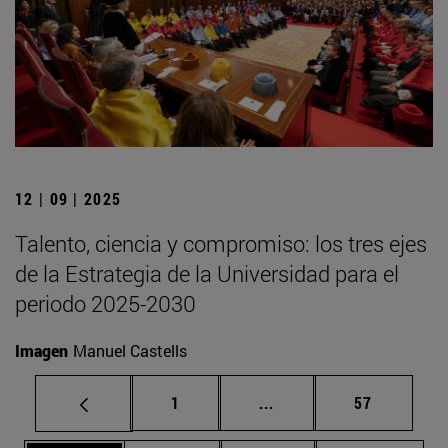
12 | 09 | 2025
Talento, ciencia y compromiso: los tres ejes
de la Estrategia de la Universidad para el
periodo 2025-2030
Imagen
Manuel Castells
Página
Páginas intermedias Us
Página
1
...
57