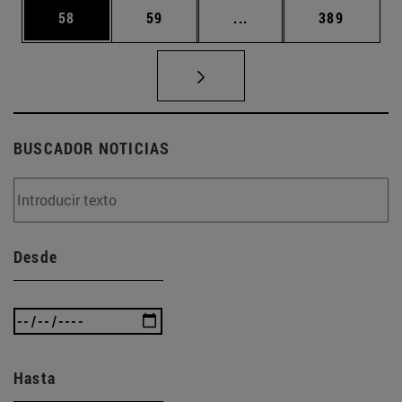
Página
Página
Páginas intermedias U
Página
58
59
...
389
BUSCADOR NOTICIAS
Desde
Hasta