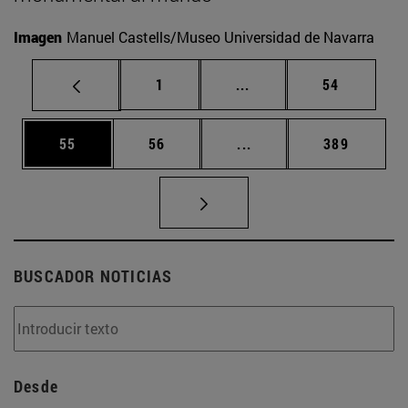
Imagen
Manuel Castells/Museo Universidad de Navarra
Página
Páginas intermedias Us
Página
1
...
54
Página
Página
Páginas intermedias U
Página
55
56
...
389
BUSCADOR NOTICIAS
Desde