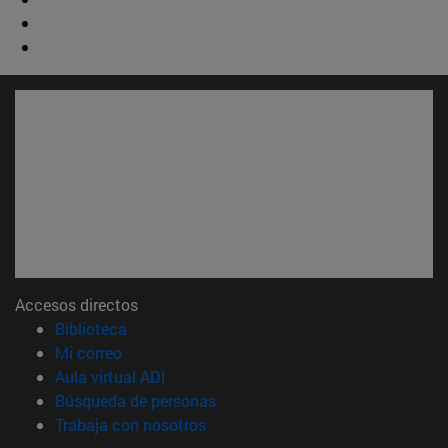
Accesos directos
(abre en nueva ventana)
Biblioteca
(abre en nueva ventana)
Mi correo
(abre en nueva ventana)
Aula virtual ADI
(abre en nueva ventana)
Búsqueda de personas
(abre en nueva ventana)
Trabaja con nosotros