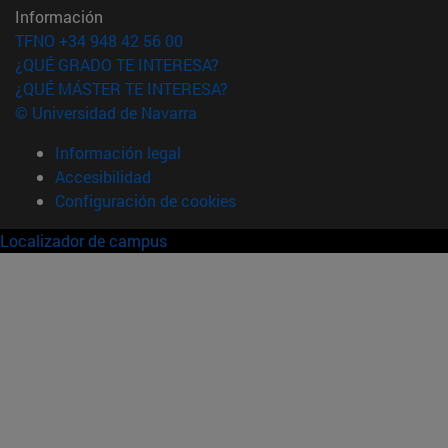
Información
TFNO +34 948 42 56 00
¿QUÉ GRADO TE INTERESA?
¿QUÉ MÁSTER TE INTERESA?
© Universidad de Navarra
Información legal
Accesibilidad
Configuración de cookies
Localizador de campus