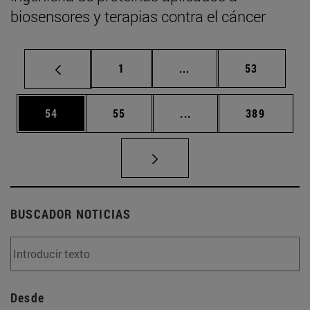
biosensores y terapias contra el cáncer
Página
Páginas intermedias Us
Página
1
...
53
Página
Página
Páginas intermedias U
Página
54
55
...
389
BUSCADOR NOTICIAS
Desde