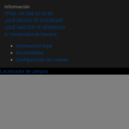
Información
TFNO +34 948 42 56 00
¿QUÉ GRADO TE INTERESA?
¿QUÉ MÁSTER TE INTERESA?
© Universidad de Navarra
Información legal
Accesibilidad
Configuración de cookies
Localizador de campus