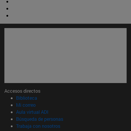
Accesos directos
(abre en nueva ventana)
Biblioteca
(abre en nueva ventana)
Mi correo
(abre en nueva ventana)
Aula virtual ADI
(abre en nueva ventana)
Búsqueda de personas
(abre en nueva ventana)
Trabaja con nosotros