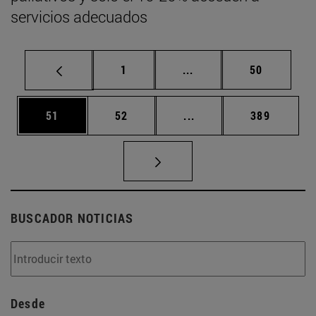
servicios adecuados
Página
Páginas intermedias Us
Página
1
...
50
Página
Página
Páginas intermedias U
Página
51
52
...
389
BUSCADOR NOTICIAS
Desde