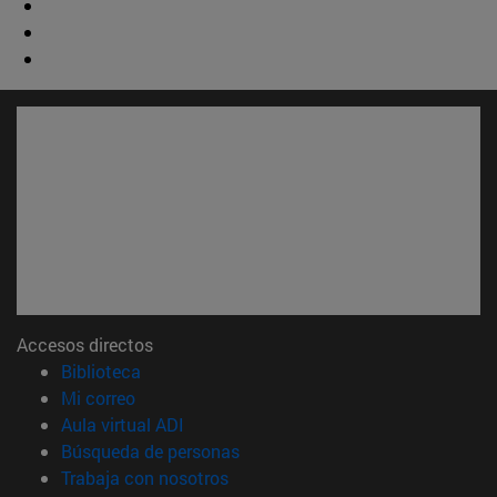
Accesos directos
(abre en nueva ventana)
Biblioteca
(abre en nueva ventana)
Mi correo
(abre en nueva ventana)
Aula virtual ADI
(abre en nueva ventana)
Búsqueda de personas
(abre en nueva ventana)
Trabaja con nosotros