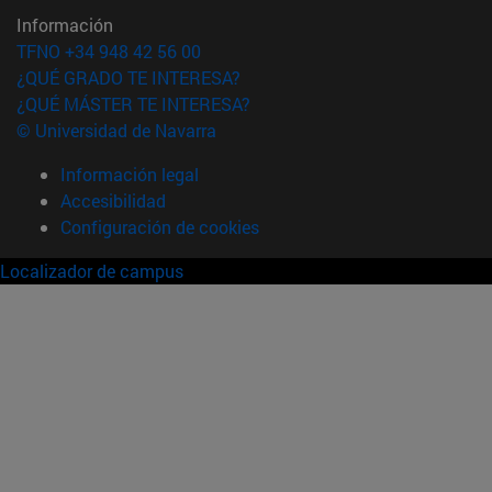
Información
TFNO +34 948 42 56 00
¿QUÉ GRADO TE INTERESA?
¿QUÉ MÁSTER TE INTERESA?
© Universidad de Navarra
Información legal
Accesibilidad
Configuración de cookies
Localizador de campus