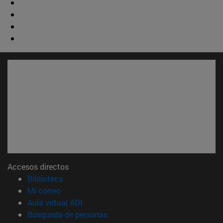
Accesos directos
(abre en nueva ventana)
Biblioteca
(abre en nueva ventana)
Mi correo
(abre en nueva ventana)
Aula virtual ADI
(abre en nueva ventana)
Búsqueda de personas