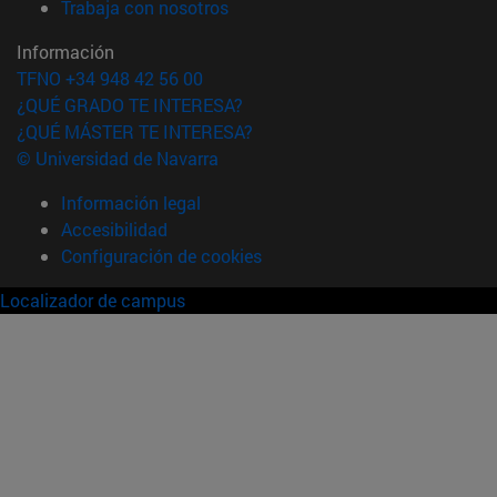
(abre en nueva ventana)
Trabaja con nosotros
Información
TFNO +34 948 42 56 00
¿QUÉ GRADO TE INTERESA?
¿QUÉ MÁSTER TE INTERESA?
© Universidad de Navarra
Información legal
Accesibilidad
Configuración de cookies
Localizador de campus