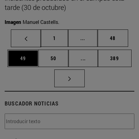
tarde (30 de octubre)
Imagen
Manuel Castells.
Página
Páginas intermedias Us
Página
1
...
48
Página
Página
Páginas intermedias U
Página
49
50
...
389
BUSCADOR NOTICIAS