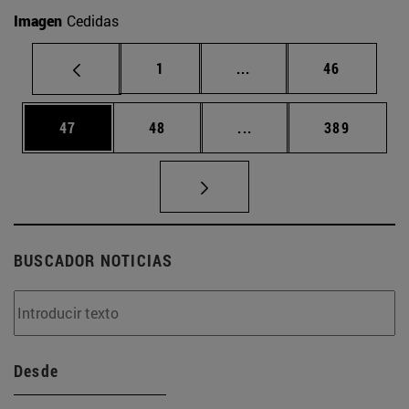
Imagen
Cedidas
Página
Páginas intermedias Us
Página
1
...
46
Página
Página
Páginas intermedias U
Página
47
48
...
389
BUSCADOR NOTICIAS
Desde