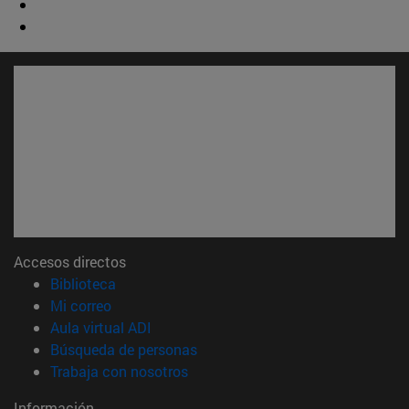
Accesos directos
(abre en nueva ventana)
Biblioteca
(abre en nueva ventana)
Mi correo
(abre en nueva ventana)
Aula virtual ADI
(abre en nueva ventana)
Búsqueda de personas
(abre en nueva ventana)
Trabaja con nosotros
Información