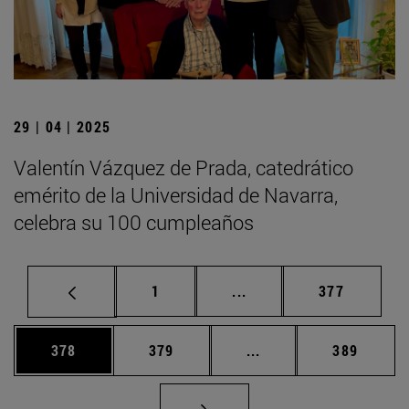
29 | 04 | 2025
Valentín Vázquez de Prada, catedrático
emérito de la Universidad de Navarra,
celebra su 100 cumpleaños
Página
Páginas intermedias Us
Página
1
...
377
Página
Página
Páginas intermedias 
Página
378
379
...
389