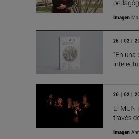
pedagógi
Imagen
Man
26 | 02 | 
“En una 
intelect
26 | 02 | 
El MUN i
través de
Imagen
Ann