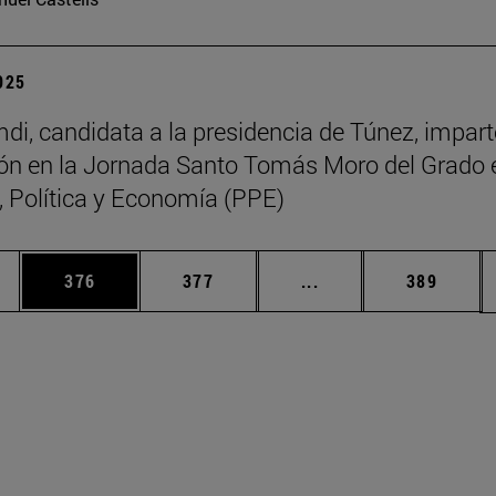
2025
di, candidata a la presidencia de Túnez, impart
ón en la Jornada Santo Tomás Moro del Grado 
a, Política y Economía (PPE)
ias Use TAB para desplazarse.
a
Página
Página
Páginas intermedias 
Página
376
377
...
389