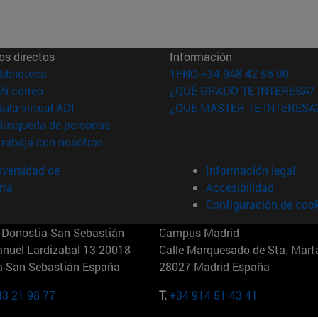
os directos
Información
(abre en nueva ventana)
Biblioteca
TFNO +34 948 42 56 00
(abre en nueva ventana)
Mi correo
¿QUÉ GRADO TE INTERESA?
(abre en nueva ventana)
Aula virtual ADI
¿QUÉ MÁSTER TE INTERESA
(abre en nueva ventana)
Búsqueda de personas
(abre en nueva ventana)
Trabaja con nosotros
versidad de
Información legal
rra
Accesibilidad
Configuración de coo
Donostia-San Sebastián
Campus Madrid
anuel Lardizabal 13 20018
Calle Marquesado de Sta. Marta
a-San Sebastián España
28027 Madrid España
43 21 98 77
T.
+34 914 51 43 41