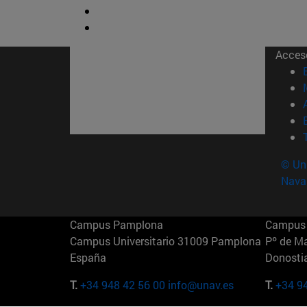
Acces
© Uni
Nava
Campus Pamplona
Campus 
Campus Universitario 31009 Pamplona
Pº de M
España
Donosti
T.
+34 948 42 56 00
info@unav.es
T.
+34 9