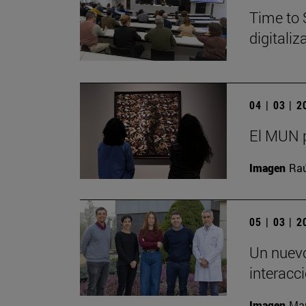
Time to 
digitali
04 | 03 | 
El MUN p
Imagen
Raú
05 | 03 | 
Un nuevo
interacc
Imagen
Man