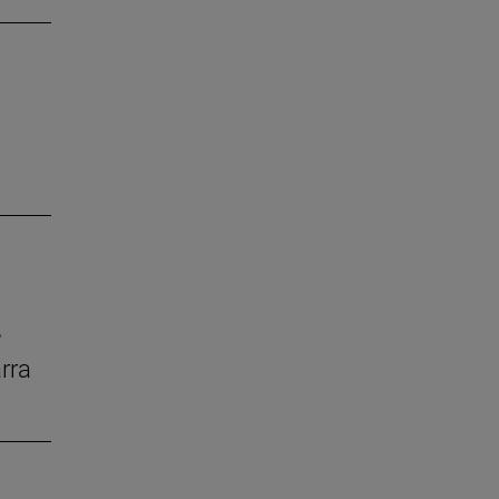
e
rra