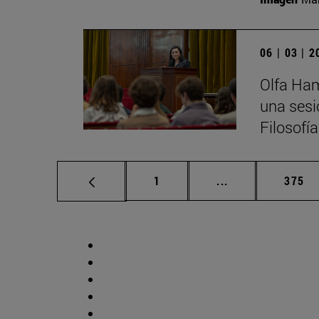
06 | 03 | 
Olfa Ham
una sesi
Filosofí
Página
Páginas intermed
Págin
1
...
375