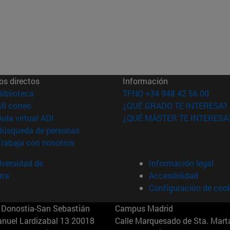
os directos
Información
(abre en nueva ventana)
Biblioteca
TFNO +34 948 42 56 00
(abre en nueva ventana)
Mi correo
¿QUÉ GRADO TE INTERESA?
(abre en nueva ventana)
Aula virtual ADI
¿QUÉ MÁSTER TE INTERESA
(abre en nueva ventana)
Búsqueda de personas
(abre en nueva ventana)
Trabaja con nosotros
versidad de
Información legal
rra
Accesibilidad
Configuración de coo
Donostia-San Sebastián
Campus Madrid
anuel Lardizabal 13 20018
Calle Marquesado de Sta. Marta