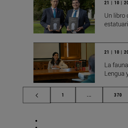
21 | 10 | 
Un libro
estatuar
21 | 10 | 
La fauna
Lengua y
Página
Páginas intermed
Págin
1
...
370