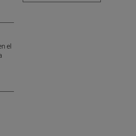
en el
a