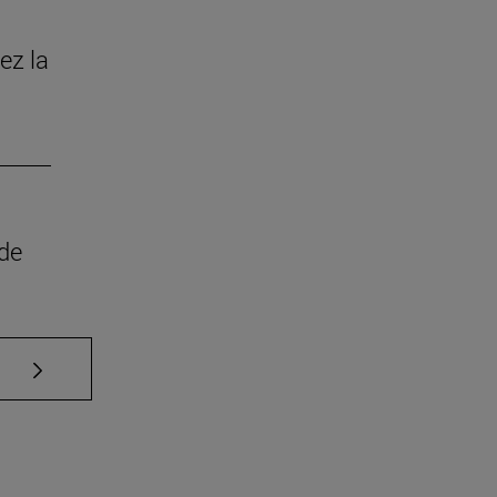
ez la
 de
Use TAB para desplazarse.