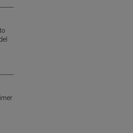
to
del
rimer