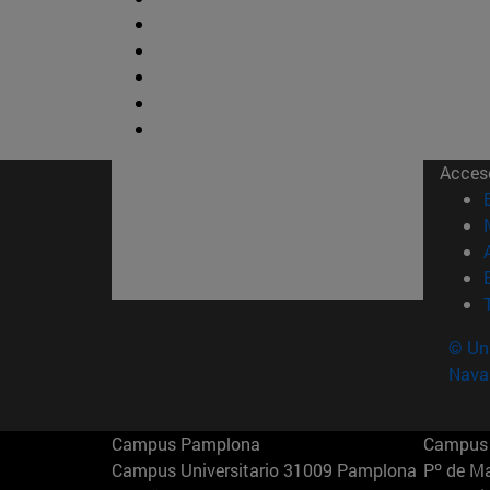
Acces
© Uni
Nava
Campus Pamplona
Campus 
Campus Universitario 31009 Pamplona
Pº de M