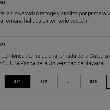
2024
 de la Universidad recoge y analiza por primera v
ia romana hallada en territorio vascón
2024
 del Roncal, tema de una jornada de la Cátedra
 Cultura Vasca de la Universidad de Navarra
ias Use TAB para desplazarse.
a
Página
Página
Páginas intermedias 
Página
371
372
...
389