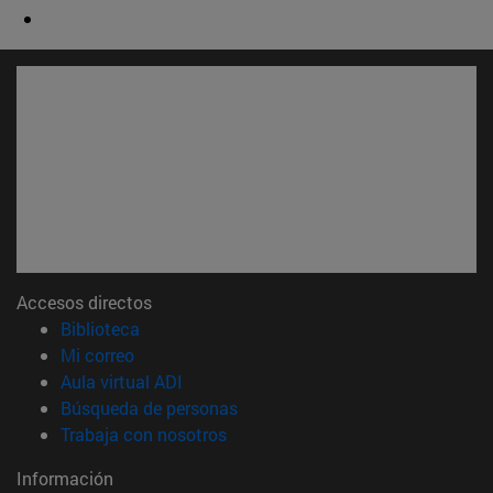
Accesos directos
(abre en nueva ventana)
Biblioteca
(abre en nueva ventana)
Mi correo
(abre en nueva ventana)
Aula virtual ADI
(abre en nueva ventana)
Búsqueda de personas
(abre en nueva ventana)
Trabaja con nosotros
Información