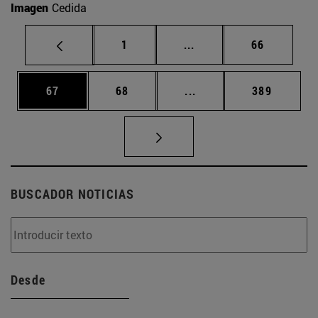
Imagen
Cedida
Página
Páginas intermedias Us
Página
1
...
66
Página
Página
Páginas intermedias U
Página
67
68
...
389
BUSCADOR NOTICIAS
Desde