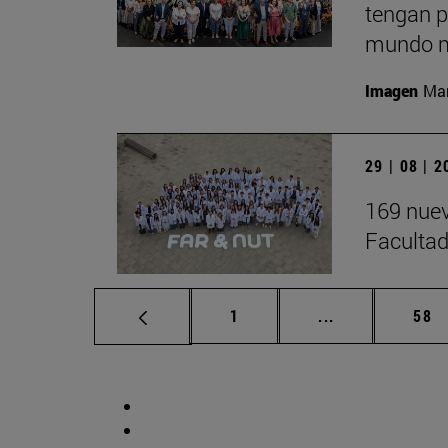
tengan p
mundo m
Imagen
Man
29 | 08 | 
169 nuev
Facultad
Página
Páginas interm
Pág
1
...
58