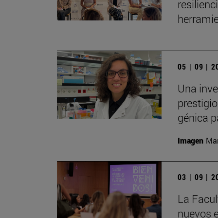
resilien
herramie
05 | 09 | 
Una inve
prestigio
génica p
Imagen
Man
03 | 09 | 
La Facul
nuevos e