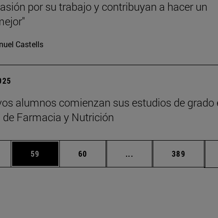
asión por su trabajo y contribuyan a hacer un
ejor"
uel Castells
2025
os alumnos comienzan sus estudios de grado 
 de Farmacia y Nutrición
edias Use TAB para desplazarse.
ina
Página
Página
Páginas intermedias Us
Página
59
60
...
389