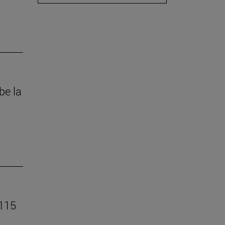
be la
 115