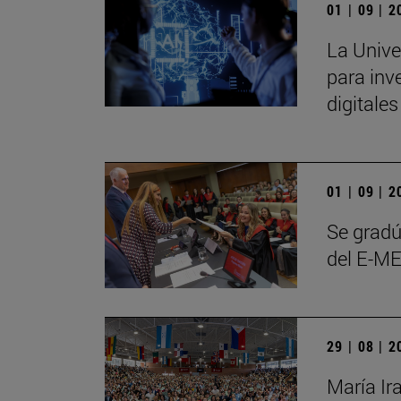
01 | 09 | 
La Unive
para inve
digitale
01 | 09 | 
Se gradú
del E-ME
29 | 08 | 
María Ir