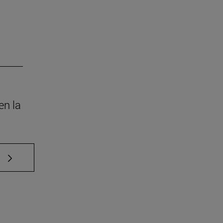
en la
e TAB para desplazarse.