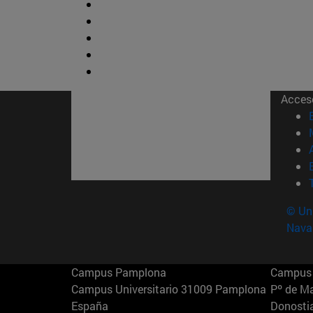
Acces
© Uni
Nava
Campus Pamplona
Campus 
Campus Universitario 31009 Pamplona
Pº de M
España
Donosti