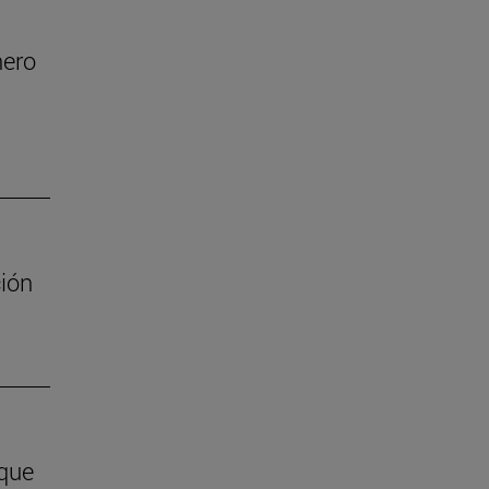
nero
ión
 que