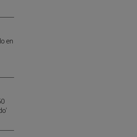
do en
50
do'