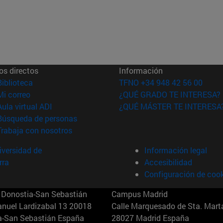
os directos
Información
(abre en nueva ventana)
Biblioteca
TFNO +34 948 42 56 00
(abre en nueva ventana)
Mi correo
¿QUÉ GRADO TE INTERESA?
(abre en nueva ventana)
Aula virtual ADI
¿QUÉ MÁSTER TE INTERESA
(abre en nueva ventana)
Búsqueda de personas
(abre en nueva ventana)
Trabaja con nosotros
versidad de
Información legal
rra
Accesibilidad
Configuración de coo
Donostia-San Sebastián
Campus Madrid
anuel Lardizabal 13 20018
Calle Marquesado de Sta. Marta
a-San Sebastián España
28027 Madrid España