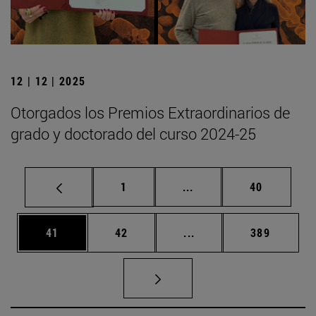
12 | 12 | 2025
Otorgados los Premios Extraordinarios de
grado y doctorado del curso 2024-25
Página
Páginas intermedias Us
Página
1
...
40
Página
Página
Páginas intermedias U
Página
41
42
...
389