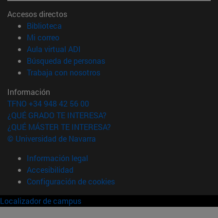
Accesos directos
(abre en nueva ventana)
Biblioteca
(abre en nueva ventana)
Mi correo
(abre en nueva ventana)
Aula virtual ADI
(abre en nueva ventana)
Búsqueda de personas
(abre en nueva ventana)
Trabaja con nosotros
Información
TFNO +34 948 42 56 00
¿QUÉ GRADO TE INTERESA?
¿QUÉ MÁSTER TE INTERESA?
© Universidad de Navarra
Información legal
Accesibilidad
Configuración de cookies
Localizador de campus