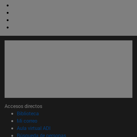
Accesos directos
(abre en nueva ventana)
Biblioteca
(abre en nueva ventana)
Mi correo
(abre en nueva ventana)
Aula virtual ADI
(abre en nueva ventana)
Búsqueda de personas