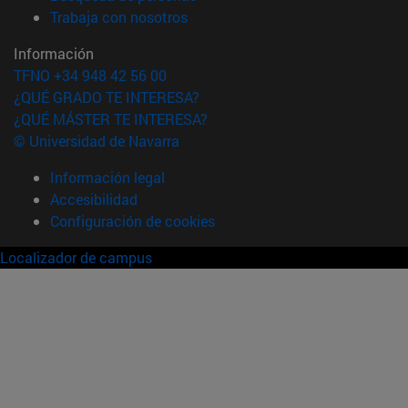
(abre en nueva ventana)
Trabaja con nosotros
Información
TFNO +34 948 42 56 00
¿QUÉ GRADO TE INTERESA?
¿QUÉ MÁSTER TE INTERESA?
© Universidad de Navarra
Información legal
Accesibilidad
Configuración de cookies
Localizador de campus