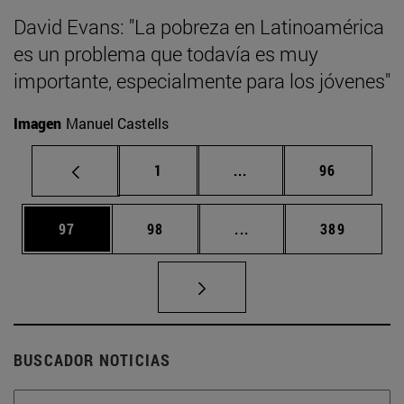
David Evans: "La pobreza en Latinoamérica
es un problema que todavía es muy
importante, especialmente para los jóvenes"
Imagen
Manuel Castells
Página
Páginas intermedias Us
Página
1
...
96
Página
Página
Páginas intermedias U
Página
97
98
...
389
BUSCADOR NOTICIAS