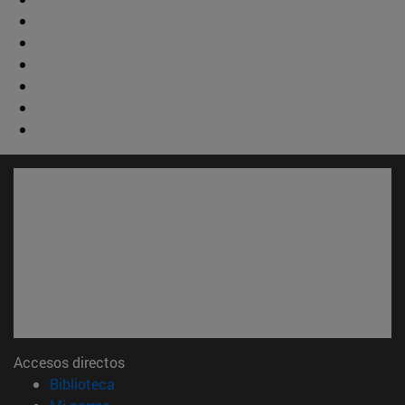
Accesos directos
(abre en nueva ventana)
Biblioteca
(abre en nueva ventana)