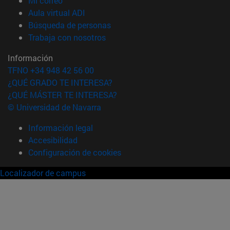
Mi correo
(abre en nueva ventana)
Aula virtual ADI
(abre en nueva ventana)
Búsqueda de personas
(abre en nueva ventana)
Trabaja con nosotros
Información
TFNO +34 948 42 56 00
¿QUÉ GRADO TE INTERESA?
¿QUÉ MÁSTER TE INTERESA?
© Universidad de Navarra
Información legal
Accesibilidad
Configuración de cookies
Localizador de campus