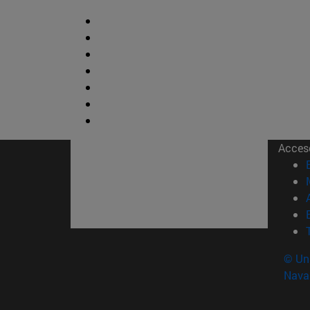
Acces
© Uni
Nava