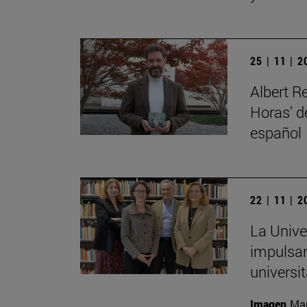
25 | 11 | 
Albert R
Horas’ d
español
22 | 11 | 
La Unive
impulsar
universit
Imagen
Man