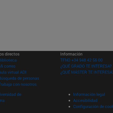
os directos
Información
(abre en nueva ventana)
Biblioteca
TFNO +34 948 42 56 00
(abre en nueva ventana)
Mi correo
¿QUÉ GRADO TE INTERESA?
(abre en nueva ventana)
Aula virtual ADI
¿QUÉ MÁSTER TE INTERESA
(abre en nueva ventana)
Búsqueda de personas
(abre en nueva ventana)
Trabaja con nosotros
versidad de
Información legal
rra
Accesibilidad
Configuración de coo