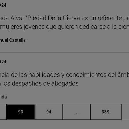
2024
da Alva: “Piedad De la Cierva es un referente p
ujeres jóvenes que quieren dedicarse a la cien
uel Castells
2024
cia de las habilidades y conocimientos del ámb
en los despachos de abogados
ida
edias Use TAB para desplazarse.
ina
Página
Página
Páginas intermedias Us
Página
93
94
...
389