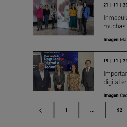
21 | 11 | 
Inmacula
muchas m
Imagen
Man
19 | 11 | 
Importan
digital 
Imagen
Ced
Página
Páginas interm
Pág
1
...
92