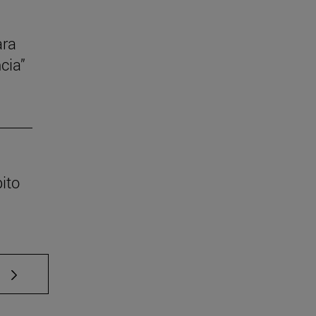
ara
cia”
ito
e TAB para desplazarse.