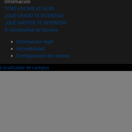
Información
TFNO +34 948 42 56 00
¿QUÉ GRADO TE INTERESA?
¿QUÉ MÁSTER TE INTERESA?
© Universidad de Navarra
Información legal
Accesibilidad
Configuración de cookies
Localizador de campus