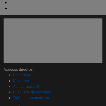
Accesos directos
(abre en nueva ventana)
Biblioteca
(abre en nueva ventana)
Mi correo
(abre en nueva ventana)
Aula virtual ADI
(abre en nueva ventana)
Búsqueda de personas
(abre en nueva ventana)
Trabaja con nosotros