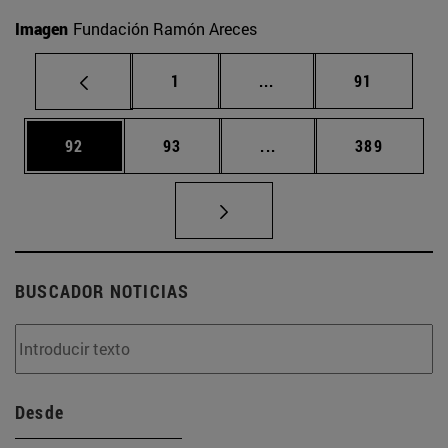
Imagen
Fundación Ramón Areces
Página
Páginas intermedias Us
Página
1
...
91
Página
Página
Páginas intermedias U
Página
92
93
...
389
BUSCADOR NOTICIAS
Desde