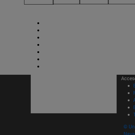
Acces
© Uni
Nava