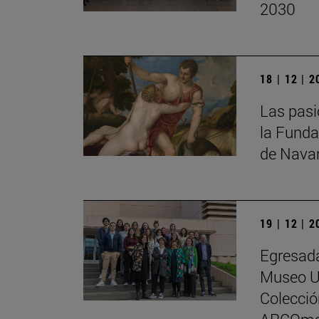
2030
18 | 12 | 
Las pasi
la Funda
de Nava
19 | 12 | 
Egresada
Museo Un
Colecci