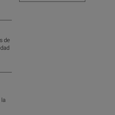
as de
idad
 la