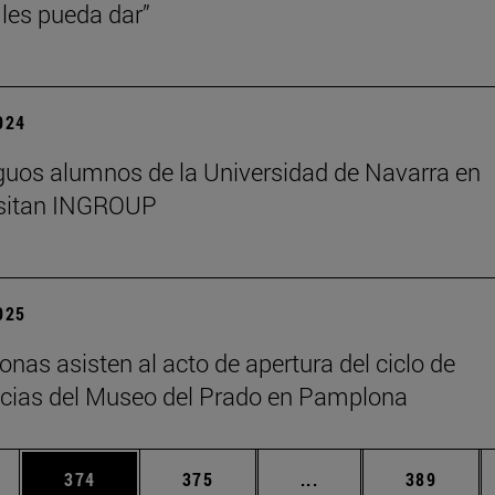
les pueda dar”
2024
guos alumnos de la Universidad de Navarra en
isitan INGROUP
2025
onas asisten al acto de apertura del ciclo de
cias del Museo del Prado en Pamplona
ias Use TAB para desplazarse.
a
Página
Página
Páginas intermedias 
Página
374
375
...
389