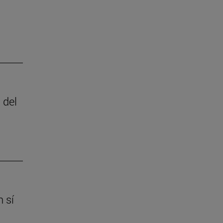
 del
 sí