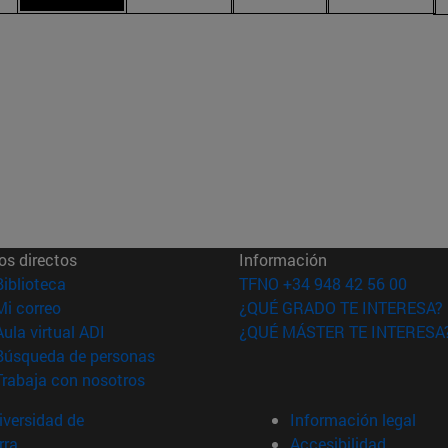
os directos
Información
(abre en nueva ventana)
Biblioteca
TFNO +34 948 42 56 00
(abre en nueva ventana)
Mi correo
¿QUÉ GRADO TE INTERESA?
(abre en nueva ventana)
Aula virtual ADI
¿QUÉ MÁSTER TE INTERESA
(abre en nueva ventana)
Búsqueda de personas
(abre en nueva ventana)
Trabaja con nosotros
versidad de
Información legal
rra
Accesibilidad